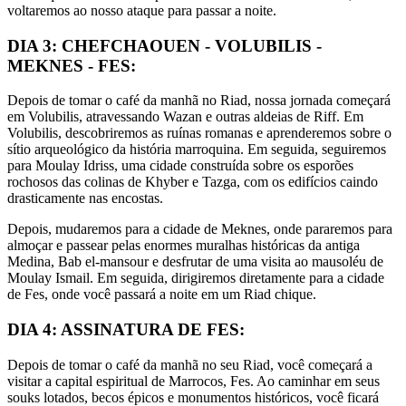
voltaremos ao nosso ataque para passar a noite.
DIA 3: CHEFCHAOUEN - VOLUBILIS -
MEKNES - FES:
Depois de tomar o café da manhã no Riad, nossa jornada começará
em Volubilis, atravessando Wazan e outras aldeias de Riff. Em
Volubilis, descobriremos as ruínas romanas e aprenderemos sobre o
sítio arqueológico da história marroquina. Em seguida, seguiremos
para Moulay Idriss, uma cidade construída sobre os esporões
rochosos das colinas de Khyber e Tazga, com os edifícios caindo
drasticamente nas encostas.
Depois, mudaremos para a cidade de Meknes, onde pararemos para
almoçar e passear pelas enormes muralhas históricas da antiga
Medina, Bab el-mansour e desfrutar de uma visita ao mausoléu de
Moulay Ismail. Em seguida, dirigiremos diretamente para a cidade
de Fes, onde você passará a noite em um Riad chique.
DIA 4: ASSINATURA DE FES:
Depois de tomar o café da manhã no seu Riad, você começará a
visitar a capital espiritual de Marrocos, Fes. Ao caminhar em seus
souks lotados, becos épicos e monumentos históricos, você ficará