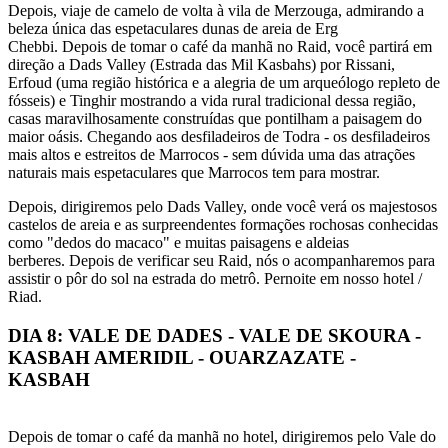
Depois, viaje de camelo de volta à vila de Merzouga, admirando a
beleza única das espetaculares dunas de areia de Erg
Chebbi. Depois de tomar o café da manhã no Raid, você partirá em
direção a Dads Valley (Estrada das Mil Kasbahs) por Rissani,
Erfoud (uma região histórica e a alegria de um arqueólogo repleto de
fósseis) e Tinghir mostrando a vida rural tradicional dessa região,
casas maravilhosamente construídas que pontilham a paisagem do
maior oásis. Chegando aos desfiladeiros de Todra - os desfiladeiros
mais altos e estreitos de Marrocos - sem dúvida uma das atrações
naturais mais espetaculares que Marrocos tem para mostrar.
Depois, dirigiremos pelo Dads Valley, onde você verá os majestosos
castelos de areia e as surpreendentes formações rochosas conhecidas
como "dedos do macaco" e muitas paisagens e aldeias
berberes. Depois de verificar seu Raid, nós o acompanharemos para
assistir o pôr do sol na estrada do metrô. Pernoite em nosso hotel /
Riad.
DIA 8: VALE DE DADES - VALE DE SKOURA -
KASBAH AMERIDIL - OUARZAZATE -
KASBAH
Depois de tomar o café da manhã no hotel, dirigiremos pelo Vale do