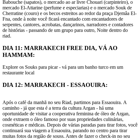
Babouche (sapatos), o mercado ao ar livre Chouari (carpinteiro), o
mercado El-Attarine (perfume e especiarias) e o mercado Souk de
Cherratine (couro) e os becos estreitos ao redor da praça Djemâa El-
Fna, onde à noite você ficará encantado com encantadores de
serpentes, cantores, acrobatas, dançarinos, narradores e contadores
de histórias - passando de um grupo para outro, Noite dentro do
riad.
DIA 11: MARRAKECH FREE DIA, VÁ AO
HAMMAM:
Explore os Souks para picar - vá para um banho turco em um
restaurante local
DIA 12: MARRAKECH - ESSAOUIRA:
Após o café da manhã no seu Riad, partimos para Essaouira. A
caminho - já que esta é a terra da cultura Argan - há uma
oportunidade de visitar a cooperativa feminina de óleo de Argan,
onde extraem o óleo famoso por suas propriedades culinárias,
cosméticas e médicas. Depois de várias paradas para tirar fotos, você
continuará sua viagem a Essaouira, parando no centro para tirar
muitas fotos da região de souss. Antes de fazer o check-in no seu