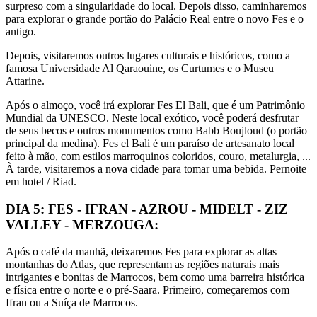
surpreso com a singularidade do local. Depois disso, caminharemos
para explorar o grande portão do Palácio Real entre o novo Fes e o
antigo.
Depois, visitaremos outros lugares culturais e históricos, como a
famosa Universidade Al Qaraouine, os Curtumes e o Museu
Attarine.
Após o almoço, você irá explorar Fes El Bali, que é um Patrimônio
Mundial da UNESCO. Neste local exótico, você poderá desfrutar
de seus becos e outros monumentos como Babb Boujloud (o portão
principal da medina). Fes el Bali é um paraíso de artesanato local
feito à mão, com estilos marroquinos coloridos, couro, metalurgia, ...
À tarde, visitaremos a nova cidade para tomar uma bebida. Pernoite
em hotel / Riad.
DIA 5: FES - IFRAN - AZROU - MIDELT - ZIZ
VALLEY - MERZOUGA:
Após o café da manhã, deixaremos Fes para explorar as altas
montanhas do Atlas, que representam as regiões naturais mais
intrigantes e bonitas de Marrocos, bem como uma barreira histórica
e física entre o norte e o pré-Saara. Primeiro, começaremos com
Ifran ou a Suíça de Marrocos.