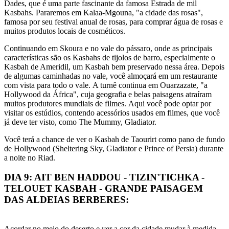
Dades, que é uma parte fascinante da famosa Estrada de mil
Kasbahs. Pararemos em Kalaa-Mgouna, "a cidade das rosas",
famosa por seu festival anual de rosas, para comprar água de rosas e
muitos produtos locais de cosméticos.
Continuando em Skoura e no vale do pássaro, onde as principais
características são os Kasbahs de tijolos de barro, especialmente o
Kasbah de Ameridil, um Kasbah bem preservado nessa área. Depois
de algumas caminhadas no vale, você almoçará em um restaurante
com vista para todo o vale. A turnê continua em Ouarzazate, "a
Hollywood da África", cuja geografia e belas paisagens atraíram
muitos produtores mundiais de filmes. Aqui você pode optar por
visitar os estúdios, contendo acessórios usados ​​em filmes, que você
já deve ter visto, como The Mummy, Gladiator.
Você terá a chance de ver o Kasbah de Taourirt como pano de fundo
de Hollywood (Sheltering Sky, Gladiator e Prince of Persia) durante
a noite no Riad.
DIA 9: AIT BEN HADDOU - TIZIN'TICHKA -
TELOUET KASBAH - GRANDE PAISAGEM
DAS ALDEIAS BERBERES:
Acordar no meio do deserto e ver a cor da cidade mudar à medida