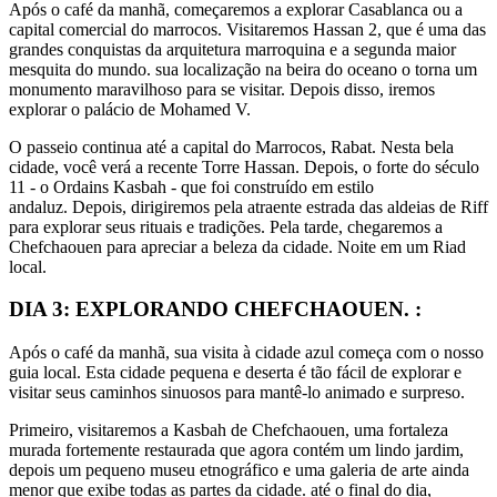
Após o café da manhã, começaremos a explorar Casablanca ou a
capital comercial do marrocos. Visitaremos Hassan 2, que é uma das
grandes conquistas da arquitetura marroquina e a segunda maior
mesquita do mundo. sua localização na beira do oceano o torna um
monumento maravilhoso para se visitar. Depois disso, iremos
explorar o palácio de Mohamed V.
O passeio continua até a capital do Marrocos, Rabat. Nesta bela
cidade, você verá a recente Torre Hassan. Depois, o forte do século
11 - o Ordains Kasbah - que foi construído em estilo
andaluz. Depois, dirigiremos pela atraente estrada das aldeias de Riff
para explorar seus rituais e tradições. Pela tarde, chegaremos a
Chefchaouen para apreciar a beleza da cidade. Noite em um Riad
local.
DIA 3: EXPLORANDO CHEFCHAOUEN. :
Após o café da manhã, sua visita à cidade azul começa com o nosso
guia local. Esta cidade pequena e deserta é tão fácil de explorar e
visitar seus caminhos sinuosos para mantê-lo animado e surpreso.
Primeiro, visitaremos a Kasbah de Chefchaouen, uma fortaleza
murada fortemente restaurada que agora contém um lindo jardim,
depois um pequeno museu etnográfico e uma galeria de arte ainda
menor que exibe todas as partes da cidade. até o final do dia,