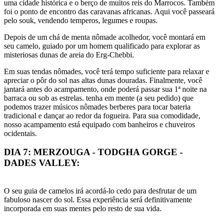
uma cidade histórica e o berço de muitos reis do Marrocos. Também
foi o ponto de encontro das caravanas africanas. Aqui você passeará
pelo souk, vendendo temperos, legumes e roupas.
Depois de um chá de menta nômade acolhedor, você montará em
seu camelo, guiado por um homem qualificado para explorar as
misteriosas dunas de areia do Erg-Chebbi.
Em suas tendas nômades, você terá tempo suficiente para relaxar e
apreciar o pôr do sol nas altas dunas douradas. Finalmente, você
jantará antes do acampamento, onde poderá passar sua 1ª noite na
barraca ou sob as estrelas. tenha em mente (a seu pedido) que
podemos trazer músicos nômades berberes para tocar bateria
tradicional e dançar ao redor da fogueira. Para sua comodidade,
nosso acampamento está equipado com banheiros e chuveiros
ocidentais.
DIA 7: MERZOUGA - TODGHA GORGE -
DADES VALLEY:
O seu guia de camelos irá acordá-lo cedo para desfrutar de um
fabuloso nascer do sol. Essa experiência será definitivamente
incorporada em suas mentes pelo resto de sua vida.