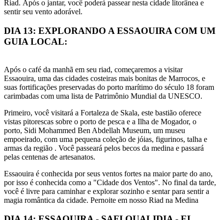
Riad. Após o jantar, você poderá passear nesta cidade litorânea e
sentir seu vento adorável.
DIA 13: EXPLORANDO A ESSAOUIRA COM UM
GUIA LOCAL:
Após o café da manhã em seu riad, começaremos a visitar
Essaouira, uma das cidades costeiras mais bonitas de Marrocos, e
suas fortificações preservadas do porto marítimo do século 18 foram
carimbadas com uma lista de Patrimônio Mundial da UNESCO.
Primeiro, você visitará a Fortaleza de Skala, este bastião oferece
vistas pitorescas sobre o porto de pesca e a Ilha de Mogador, o
porto, Sidi Mohammed Ben Abdellah Museum, um museu
empoeirado, com uma pequena coleção de jóias, figurinos, talha e
armas da região . Você passeará pelos becos da medina e passará
pelas centenas de artesanatos.
Essaouira é conhecida por seus ventos fortes na maior parte do ano,
por isso é conhecida como a "Cidade dos Ventos". No final da tarde,
você é livre para caminhar e explorar sozinho e sentar para sentir a
magia romântica da cidade. Pernoite em nosso Riad na Medina
DIA 14: ESSAOUIRA - SAFI OUALIDIA - EL