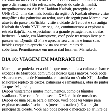
que o dia avança é tão refrescante; depois do café da manhã,
mergulharemos na Ait Ben Haddou Kasbah, protegida pela
UNESCO, uma das mais bonitas da região. A Kasbah oferece vistas
magníficas das palmeiras ao redor, antes de seguir para Marraquexe
através do passe tizin'tichka. visite a cidade de Telouet e sua antiga
Kasbah do século XVII; em seguida, continuaremos a explorar a
estrada tIzin'tichka, especialmente a grande paisagem das aldeias
berberes. À tarde, em Marraquexe, você pode ter tempo livre para
passear em Djemâa El-Fna e apreciar seu charme e tomar suas
bebidas enquanto aprecia a vista nos restaurantes da
cobertura. Pernoitaremos em nosso riad local em Marrakech.
DIA 10: VIAGEM EM MARRAKECH:
Marraquexe poderia ser a cidade que mostra toda a cultura e charme
exóticos de Marrocos. com um de nossos guias nativos, você pode
visitar a mesquita de Koutoubia, construída no século XII, o Jardim
Majorelle repleto de cactos, palmeiras e samambaias, obra do pintor
Jacques Majorelle,
Depois visitaremos muitos monumentos, como os túmulos
saadianos. Este cemitério do século XVI, cheio de mosaicos
Depois de uma pausa para o almoço. você pode ter tempo para
explorar os souks fascinantes (mercados nativos). É a atração
principal da cidade. Você não pode perder o mercado ao ar livre de