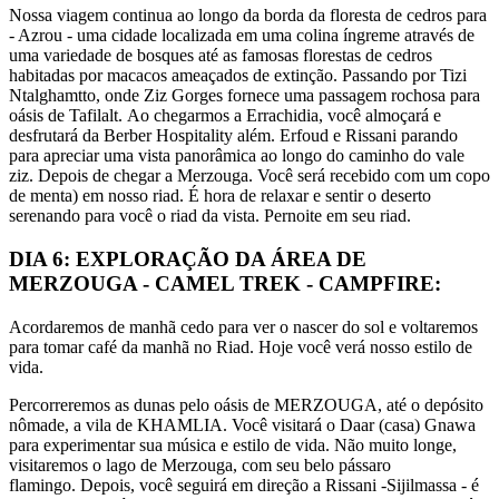
Nossa viagem continua ao longo da borda da floresta de cedros para
- Azrou - uma cidade localizada em uma colina íngreme através de
uma variedade de bosques até as famosas florestas de cedros
habitadas por macacos ameaçados de extinção. Passando por Tizi
Ntalghamtto, onde Ziz Gorges fornece uma passagem rochosa para
oásis de Tafilalt. Ao chegarmos a Errachidia, você almoçará e
desfrutará da Berber Hospitality além. Erfoud e Rissani parando
para apreciar uma vista panorâmica ao longo do caminho do vale
ziz. Depois de chegar a Merzouga. Você será recebido com um copo
de menta) em nosso riad. É hora de relaxar e sentir o deserto
serenando para você o riad da vista. Pernoite em seu riad.
DIA 6: EXPLORAÇÃO DA ÁREA DE
MERZOUGA - CAMEL TREK - CAMPFIRE:
Acordaremos de manhã cedo para ver o nascer do sol e voltaremos
para tomar café da manhã no Riad. Hoje você verá nosso estilo de
vida.
Percorreremos as dunas pelo oásis de MERZOUGA, até o depósito
nômade, a vila de KHAMLIA. Você visitará o Daar (casa) Gnawa
para experimentar sua música e estilo de vida. Não muito longe,
visitaremos o lago de Merzouga, com seu belo pássaro
flamingo. Depois, você seguirá em direção a Rissani -Sijilmassa - é