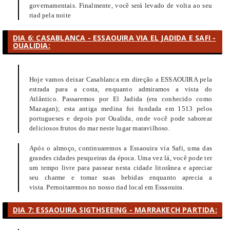
governamentais. Finalmente, você será levado de volta ao seu
riad pela noite
DIA 6: CASABLANCA - ESSAOUIRA VIA EL JADIDA E SAFI -
OUALIDIA:
Hoje vamos deixar Casablanca em direção a ESSAOUIRA pela
estrada para a costa, enquanto admiramos a vista do
Atlântico. Passaremos por El Jadida (era conhecido como
Mazagan); esta antiga medina foi fundada em 1513 pelos
portugueses e depois por Oualida, onde você pode saborear
deliciosos frutos do mar neste lugar maravilhoso.
Após o almoço, continuaremos a Essaouira via Safi, uma das
grandes cidades pesqueiras da época. Uma vez lá, você pode ter
um tempo livre para passear nesta cidade litorânea e apreciar
seu charme e tomar suas bebidas enquanto aprecia a
vista. Pernoitaremos no nosso riad local em Essaouira.
DIA 7: ESSAOUIRA SIGTHSEEING - MARRAKECH PARTIDA: