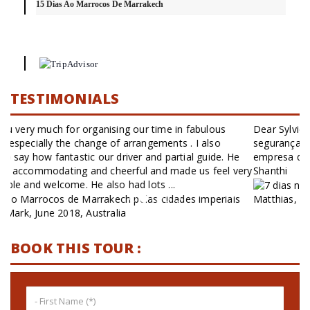
15 Dias Ao Marrocos De Marrakech
TESTIMONIALS
Dear Sylvie, o guia Edear é maravilhoso. sentimos muita
segurança com ele.A empresa Berber Way é uma excelente
empresa de turismo. enfim foi tudo muito bom, Matthias and
Shanthi
Matthias, April 2017, United Kingdom
BOOK THIS TOUR :