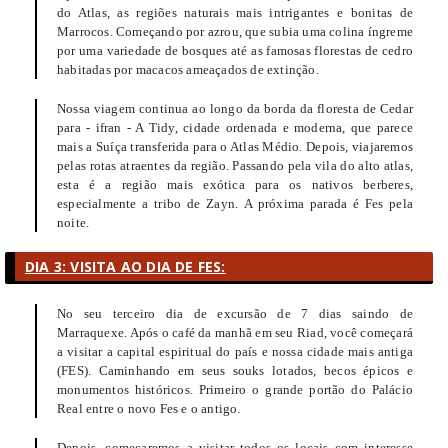
do Atlas, as regiões naturais mais intrigantes e bonitas de
Marrocos. Começando por azrou, que subia uma colina íngreme
por uma variedade de bosques até as famosas florestas de cedro
habitadas por macacos ameaçados de extinção.
Nossa viagem continua ao longo da borda da floresta de Cedar
para - ifran - A Tidy, cidade ordenada e moderna, que parece
mais a Suíça transferida para o Atlas Médio. Depois, viajaremos
pelas rotas atraentes da região. Passando pela vila do alto atlas,
esta é a região mais exótica para os nativos berberes,
especialmente a tribo de Zayn. A próxima parada é Fes pela
noite.
DIA 3: VISITA AO DIA DE FES:
No seu terceiro dia de excursão de 7 dias saindo de
Marraquexe. Após o café da manhã em seu Riad, você começará
a visitar a capital espiritual do país e nossa cidade mais antiga
(FES). Caminhando em seus souks lotados, becos épicos e
monumentos históricos. Primeiro o grande portão do Palácio
Real entre o novo Fes e o antigo.
Depois, começaremos a visitar todos os locais com interesse