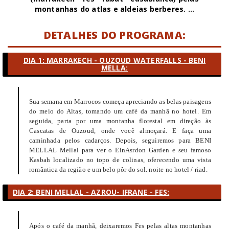
montanhas do atlas e aldeias berberes.
...
DETALHES DO PROGRAMA:
DIA 1: MARRAKECH - OUZOUD WATERFALLS - BENI
MELLA:
Sua semana em Marrocos começa apreciando as belas paisagens
do meio do Altas, tomando um café da manhã no hotel. Em
seguida, parta por uma montanha florestal em direção às
Cascatas de Ouzoud, onde você almoçará. E faça uma
caminhada pelos cadarços. Depois, seguiremos para BENI
MELLAL Mellal para ver o EinAsrdon Garden e seu famoso
Kasbah localizado no topo de colinas, oferecendo uma vista
romântica da região e um belo pôr do sol. noite no hotel / riad.
DIA 2: BENI MELLAL - AZROU- IFRANE - FES:
Após o café da manhã, deixaremos Fes pelas altas montanhas