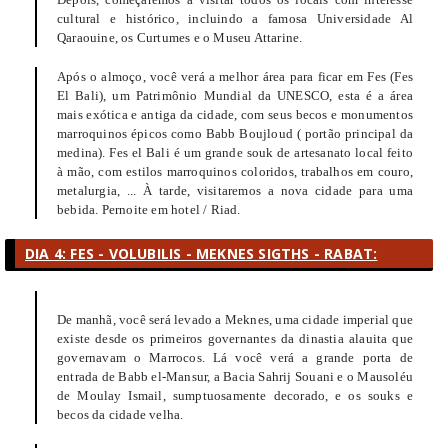
cultural e histórico, incluindo a famosa Universidade Al
Qaraouine, os Curtumes e o Museu Attarine.
Após o almoço, você verá a melhor área para ficar em Fes (Fes
El Bali), um Patrimônio Mundial da UNESCO, esta é a área
mais exótica e antiga da cidade, com seus becos e monumentos
marroquinos épicos como Babb Boujloud ( portão principal da
medina). Fes el Bali é um grande souk de artesanato local feito
à mão, com estilos marroquinos coloridos, trabalhos em couro,
metalurgia, ... À tarde, visitaremos a nova cidade para uma
bebida. Pernoite em hotel / Riad.
DIA 4: FES - VOLUBILIS - MEKNES SIGTHS - RABAT:
De manhã, você será levado a Meknes, uma cidade imperial que
existe desde os primeiros governantes da dinastia alauita que
governavam o Marrocos. Lá você verá a grande porta de
entrada de Babb el-Mansur, a Bacia Sahrij Souani e o Mausoléu
de Moulay Ismail, sumptuosamente decorado, e os souks e
becos da cidade velha.