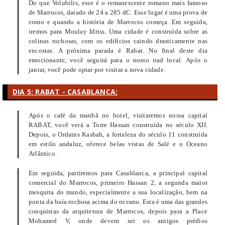
Do que Volubilis, esse é o remanescente romano mais famoso
de Marrocos, datado de 24 a 285 dC. Esse lugar é uma prova de
como e quando a história de Marrocos começa. Em seguida,
iremos para Moulay Idriss. Uma cidade é construída sobre as
colinas rochosas, com os edifícios caindo drasticamente nas
encostas. A próxima parada é Rabat. No final deste dia
emocionante, você seguirá para o nosso riad local. Após o
jantar, você pode optar por visitar a nova cidade.
DIA 5: RABAT - CASABLANCA:
Após o café da manhã no hotel, visitaremos nossa capital
RABAT, você verá a Torre Hassan construída no século XII.
Depois, o Ordains Kasbah, a fortaleza do século 11 construída
em estilo andaluz, oferece belas vistas de Salé e o Oceano
Atlântico.
Em seguida, partiremos para Casablanca, a principal capital
comercial do Marrocos, primeiro Hassan 2, a segunda maior
mesquita do mundo, especialmente a sua localização, bem na
ponta da baía rochosa acima do oceano. Esta é uma das grandes
conquistas da arquitetura de Marrocos, depois para a Place
Mohamed V, onde devem ser os antigos prédios