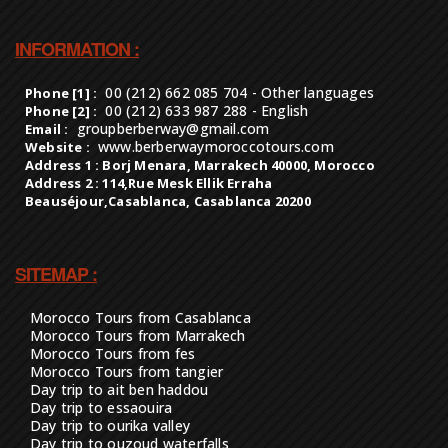
INFORMATION :
00 (212) 662 085 704 - Other languages
Phone [1] :
00 (212) 633 987 288 - English
Phone [2] :
groupberberway@gmail.com
Email :
www.berberwaymoroccotours.com
Website :
Address 1 : Borj Menara, Marrakech 40000, Morocco
Address 2 : 114,Rue Mesk Ellik Erraha
Beauséjour,Casablanca, Casablanca 20200
SITEMAP :
Morocco Tours from Casablanca
Morocco Tours from Marrakech
Morocco Tours from fes
Morocco Tours from tangier
Day trip to ait ben haddou
Day trip to essaouira
Day trip to ourika valley
Day trip to ouzoud waterfalls